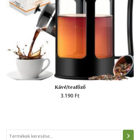
Kávé/teafőző
3.190
Ft
S