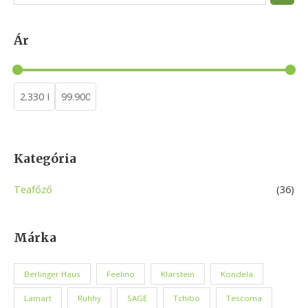
e
a
Ár
r
c
h
Kategória
Teafőző
(36)
Márka
Berlinger Haus
Feelino
Klarstein
Kondela
Lamart
Ruhhy
SAGE
Tchibo
Tescoma