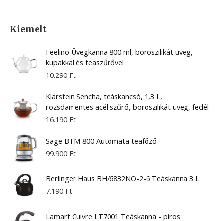
Kiemelt
Feelino Üvegkanna 800 ml, boroszilikát üveg,
kupakkal és teaszűrővel
10.290
Ft
Klarstein Sencha, teáskancsó, 1,3 L,
rozsdamentes acél szűrő, boroszilikát üveg, fedél
16.190
Ft
Sage BTM 800 Automata teafőző
99.900
Ft
Berlinger Haus BH/6832NO-2-6 Teáskanna 3 L
7.190
Ft
Lamart Cuivre LT7001 Teáskanna - piros