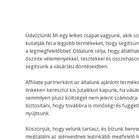
Üdvözlünk! Mi egy lelkes csapat vagyunk, akik sz
kutatják fel a legjobb termékeket, hogy segítsü
a legmegfelelőbbet. Oldalunk célja, hogy átláthat
őszinte véleményekkel, tesztekkel és összehason
segítsünk a vásárlási döntéseidben.
Affiliate partnerként az általunk ajánlott termé
linkeken keresztül kis jutalékot kapunk, ha vásá
semmilyen plusz költséget nem jelent számodra. 
biztosítani, hogy továbbra is minőségi és függet
nyújtsunk.
Köszönjük, hogy velünk tartasz, és bízunk benn
megtalálni az igényeidnek leginkább megfelelő 