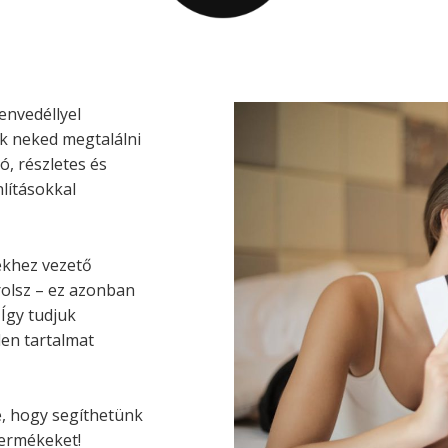
envedéllyel
nk neked megtalálni
ó, részletes és
lításokkal
kekhez vezető
rolsz – ez azonban
Így tudjuk
len tartalmat
e, hogy segíthetünk
termékeket!