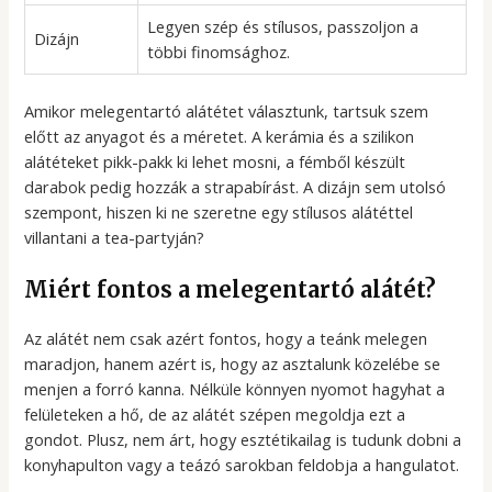
Legyen szép és stílusos, passzoljon a
Dizájn
többi finomsághoz.
Amikor melegentartó alátétet választunk, tartsuk szem
előtt az anyagot és a méretet. A kerámia és a szilikon
alátéteket pikk-pakk ki lehet mosni, a fémből készült
darabok pedig hozzák a strapabírást. A dizájn sem utolsó
szempont, hiszen ki ne szeretne egy stílusos alátéttel
villantani a tea-partyján?
Miért fontos a melegentartó alátét?
Az alátét nem csak azért fontos, hogy a teánk melegen
maradjon, hanem azért is, hogy az asztalunk közelébe se
menjen a forró kanna. Nélküle könnyen nyomot hagyhat a
felületeken a hő, de az alátét szépen megoldja ezt a
gondot. Plusz, nem árt, hogy esztétikailag is tudunk dobni a
konyhapulton vagy a teázó sarokban feldobja a hangulatot.