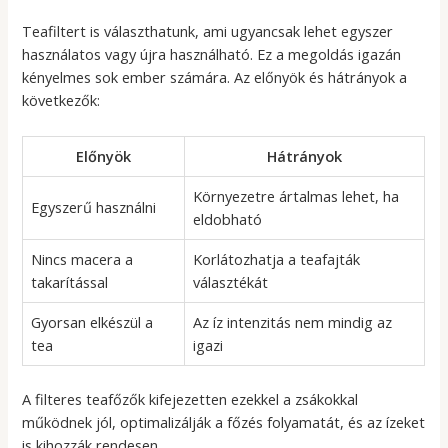
Teafiltert is választhatunk, ami ugyancsak lehet egyszer
használatos vagy újra használható. Ez a megoldás igazán
kényelmes sok ember számára. Az előnyök és hátrányok a
következők:
Előnyök
Hátrányok
Környezetre ártalmas lehet, ha
Egyszerű használni
eldobható
Nincs macera a
Korlátozhatja a teafajták
takarítással
választékát
Gyorsan elkészül a
Az íz intenzitás nem mindig az
tea
igazi
A filteres teafőzők kifejezetten ezekkel a zsákokkal
működnek jól, optimalizálják a főzés folyamatát, és az ízeket
is kihozzák rendesen.