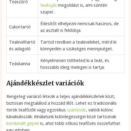
Teaszűrő
teatojás
megoldást is, ami szintén
szuper.
Édesítőt elhelyezni nemcsak hasznos, de
Cukortartó
az asztalt is feldobja.
Tealevéltartó
Tartsd rendben a tealeveleket, mérd ki
és adagoló
könnyedén a szükséges mennyiséget.
Kényelmesen töltheted ki a teát, és
Teáskanna
hosszabb ideig melegen is tartja.
Ajándékkészlet variációk
Rengeteg variáció létezik a teljes ajándékkészletek közt,
biztosan megtalálod a hozzád illőt. Lehet ez tradicionális
török teafőzők vagy egzotikus
szamovár
, valódi különc
kávakulisszák. Kínálatunk különlegességei közé tartoznak
kombinált gépek
is, ahol több stílusú teafőzés összefuthat
egy gépben.