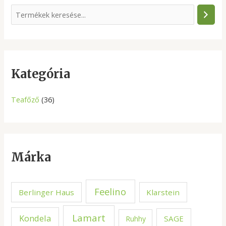
S
e
a
r
c
Kategória
h
Teafőző
(36)
Márka
Feelino
Berlinger Haus
Klarstein
Lamart
Kondela
SAGE
Ruhhy