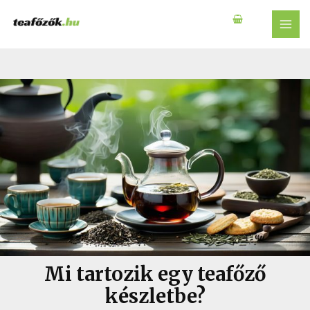
Skip
to
MAI
content
MEN
Mi tartozik egy teafőző
készletbe?