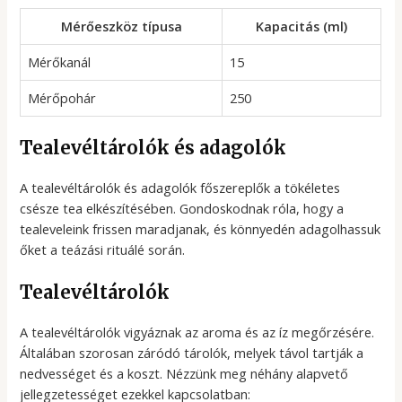
Mérőeszköz típusa
Kapacitás (ml)
Mérőkanál
15
Mérőpohár
250
Tealevéltárolók és adagolók
A tealevéltárolók és adagolók főszereplők a tökéletes
csésze tea elkészítésében. Gondoskodnak róla, hogy a
tealeveleink frissen maradjanak, és könnyedén adagolhassuk
őket a teázási rituálé során.
Tealevéltárolók
A tealevéltárolók vigyáznak az aroma és az íz megőrzésére.
Általában szorosan záródó tárolók, melyek távol tartják a
nedvességet és a koszt. Nézzünk meg néhány alapvető
jellegzetességet ezekkel kapcsolatban: