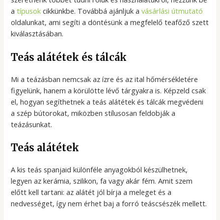
a
típusok
cikkünkbe. Továbbá ajánljuk a
vásárlási útmutató
oldalunkat, ami segíti a döntésünk a megfelelő teafőző szett
kiválasztásában.
Teás alátétek és tálcák
Mi a teázásban nemcsak az ízre és az ital hőmérsékletére
figyelünk, hanem a körülötte lévő tárgyakra is. Képzeld csak
el, hogyan segíthetnek a teás alátétek és tálcák megvédeni
a szép bútorokat, miközben stílusosan feldobják a
teázásunkat.
Teás alátétek
A kis teás spanjaid különféle anyagokból készülhetnek,
legyen az kerámia, szilikon, fa vagy akár fém. Amit szem
előtt kell tartani: az alátét jól bírja a meleget és a
nedvességet, így nem érhet baj a forró teáscsészék mellett.