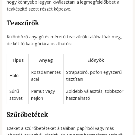
hogy könnyebb legyen kiválasztani a legmegfelelőbbet a
teakészítő szett részét képezve.
Teaszűrők
Különböző anyagú és méretű teaszűrők találhatóak meg,
de két fő kategóriára oszthatók:
Típus
Anyag
Előnyök
Rozsdamentes
Strapabíró, pofon egyszerű
Háló
acél
tisztítani
Sűrű
Pamut vagy
Zöldebb választás, többször
szövet
nejlon
használható
Szűrőbetétek
Ezeket a szűrőbetéteket általában papírból vagy más