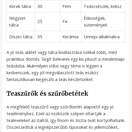
Kerek tálca
30
Fém
Teáscsészék, keksz
Négyzet
Édességek,
25
Fa
tálca
sütemények
Díszes tálca
35
Kerámia
Ünnepi alkalmakra
A jó teás alátét vagy tálca kiválasztása sokkal több, mint
praktikus döntés. Segít belevinni egy kis pluszt a mindennapi
teázásba. Akármilyen stílus vagy téma is legyen a
kedvencünk, egy jól megválasztott teás eszköz
fantasztikusan kiegészíti a teás készletünket.
Teaszűrők és szűrőbetétek
A megfelelő teaszűrő vagy szűrőbetét alapvető egy jó
teaélményhez. Ezek az eszközök szépen eltartják a
tealeveleket az italtól, így finom és tiszta teát kortyolhatunk.
Összeszedtük a legnépszerűbb típusokat és jellemzőiket,