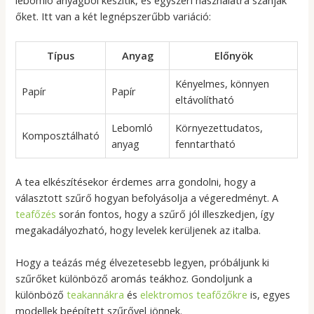
lebomló anyagból készítik, és egyszeri használatra szánják
őket. Itt van a két legnépszerűbb variáció:
Típus
Anyag
Előnyök
Kényelmes, könnyen
Papír
Papír
eltávolítható
Lebomló
Környezettudatos,
Komposztálható
anyag
fenntartható
A tea elkészítésekor érdemes arra gondolni, hogy a
választott szűrő hogyan befolyásolja a végeredményt. A
teafőzés
során fontos, hogy a szűrő jól illeszkedjen, így
megakadályozható, hogy levelek kerüljenek az italba.
Hogy a teázás még élvezetesebb legyen, próbáljunk ki
szűrőket különböző aromás teákhoz. Gondoljunk a
különböző
teakannákra
és
elektromos teafőzőkre
is, egyes
modellek beépített szűrővel jönnek.