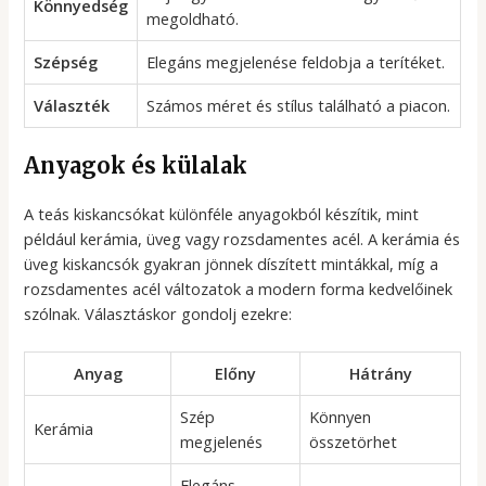
Könnyedség
megoldható.
Szépség
Elegáns megjelenése feldobja a terítéket.
Választék
Számos méret és stílus található a piacon.
Anyagok és külalak
A teás kiskancsókat különféle anyagokból készítik, mint
például kerámia, üveg vagy rozsdamentes acél. A kerámia és
üveg kiskancsók gyakran jönnek díszített mintákkal, míg a
rozsdamentes acél változatok a modern forma kedvelőinek
szólnak. Választáskor gondolj ezekre:
Anyag
Előny
Hátrány
Szép
Könnyen
Kerámia
megjelenés
összetörhet
Elegáns,