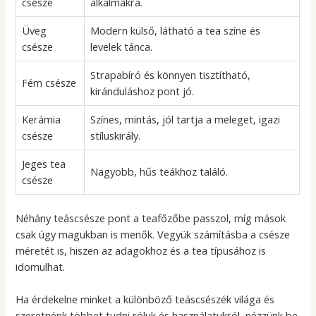
csésze
alkalmakra.
Üveg
Modern külső, látható a tea színe és
csésze
levelek tánca.
Strapabíró és könnyen tisztítható,
Fém csésze
kiránduláshoz pont jó.
Kerámia
Színes, mintás, jól tartja a meleget, igazi
csésze
stíluskirály.
Jeges tea
Nagyobb, hűs teákhoz találó.
csésze
Néhány teáscsésze pont a teafőzőbe passzol, míg mások
csak úgy magukban is menők. Vegyük számításba a csésze
méretét is, hiszen az adagokhoz és a tea típusához is
idomulhat.
Ha érdekelne minket a különböző teáscsészék világa és
szeretnénk többet tudni róluk és használatukról, nézzünk be