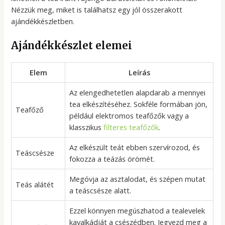
Nézzük meg, miket is találhatsz egy jól összerakott
ajándékkészletben.
Ajándékkészlet elemei
Elem
Leírás
Az elengedhetetlen alapdarab a mennyei
tea elkészítéséhez. Sokféle formában jön,
Teafőző
például elektromos teafőzők vagy a
klasszikus
filteres teafőzők
.
Az elkészült teát ebben szervírozod, és
Teáscsésze
fokozza a teázás örömét.
Megóvja az asztalodat, és szépen mutat
Teás alátét
a teáscsésze alatt.
Ezzel könnyen megúszhatod a tealevelek
kavalkádját a csészédben. Jegyezd meg a