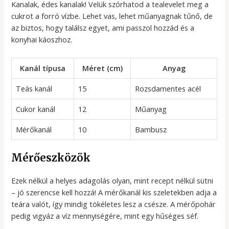
Kanalak, édes kanalak! Velük szórhatod a tealevelet meg a
cukrot a forró vízbe. Lehet vas, lehet műanyagnak tűnő, de
az biztos, hogy találsz egyet, ami passzol hozzád és a
konyhai káoszhoz.
Kanál típusa
Méret (cm)
Anyag
Teás kanál
15
Rozsdamentes acél
Cukor kanál
12
Műanyag
Mérőkanál
10
Bambusz
Mérőeszközök
Ezek nélkül a helyes adagolás olyan, mint recept nélkül sütni
– jó szerencse kell hozzá! A mérőkanál kis szeletekben adja a
teára valót, így mindig tökéletes lesz a csésze. A mérőpohár
pedig vigyáz a víz mennyiségére, mint egy hűséges séf.