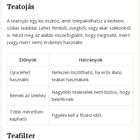
Teatojás
A teatojás egy kis eszköz, amit telepakolhatsz a kedvenc
szálas teáddal. Lehet fémből, üvegből, vagy akár szilikonból
is. Nézd meg az alábbi összefoglalót, hogy megtudd, miért
(vagy miért nem) érdemes használni.
Előnyök
Hátrányok
Újra lehet
Nehezen tisztítható, ha erős illatú
használni
teákat használunk
Nagyobb tealevelek nem biztos, hogy
Remek az ízekhez
beleférnek
Több méretben
Figyelni kell a főzési időt
kapható
Teafilter