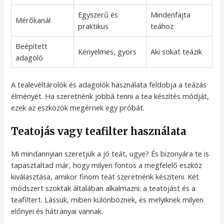
Egyszerű és
Mindenfajta
Mérőkanál
praktikus
teához
Beépített
Kényelmes, gyors
Aki sokat teázik
adagoló
A tealevéltárolók és adagolók használata feldobja a teázás
élményét. Ha szeretnénk jobbá tenni a tea készítés módját,
ezek az eszközök megérnek egy próbát.
Teatojás vagy teafilter használata
Mi mindannyian szeretjük a jó teát, ugye? És bizonyára te is
tapasztaltad már, hogy milyen fontos a megfelelő eszköz
kiválasztása, amikor finom teát szeretnénk készíteni. Két
módszert szoktak általában alkalmazni: a teatojást és a
teafiltert. Lássuk, miben különböznek, és melyiknek milyen
előnyei és hátrányai vannak.