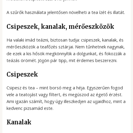
A szűrők használata jelentősen növelheti a tea ízét és illatát.
Csipeszek, kanalak, mérőeszközök
Ha valaki imád teázni, biztosan tudja: csipeszek, kanalak, és
mérőeszközök a teafőzés sztárjai. Nem tűnhetnek nagynak,
de ezek a kis hősök megkönnyítik a dolgunkat, és fokozzák a
teázás örömét. Jöjjön pár tipp, mit érdemes beszerezni.
Csipeszek
Csipesz és tea – mint borsó meg a héja. Egyszerűen fogod
vele a teatojást vagy filtert, és megúszod az égető érzést.
Ami igazán számít, hogy úgy illeszkedjen az ujjaidhoz, mint a
kedvenc pizsamád este.
Kanalak