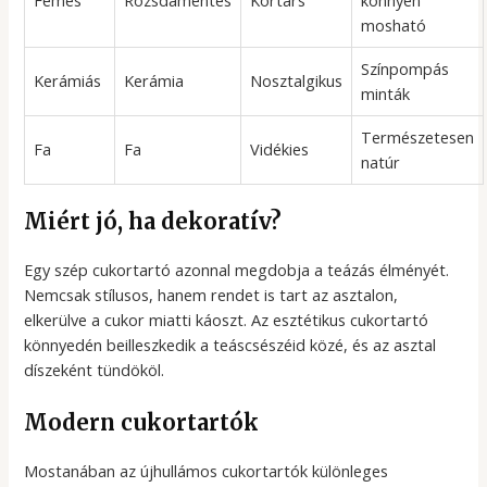
mosható
Színpompás
Kerámiás
Kerámia
Nosztalgikus
minták
Természetesen
Fa
Fa
Vidékies
natúr
Miért jó, ha dekoratív?
Egy szép cukortartó azonnal megdobja a teázás élményét.
Nemcsak stílusos, hanem rendet is tart az asztalon,
elkerülve a cukor miatti káoszt. Az esztétikus cukortartó
könnyedén beilleszkedik a teáscsészéid közé, és az asztal
díszeként tündököl.
Modern cukortartók
Mostanában az újhullámos cukortartók különleges