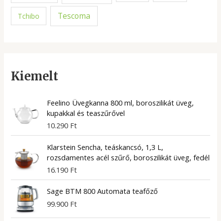
Tescoma
Tchibo
Kiemelt
Feelino Üvegkanna 800 ml, boroszilikát üveg,
kupakkal és teaszűrővel
10.290
Ft
Klarstein Sencha, teáskancsó, 1,3 L,
rozsdamentes acél szűrő, boroszilikát üveg, fedél
16.190
Ft
Sage BTM 800 Automata teafőző
99.900
Ft