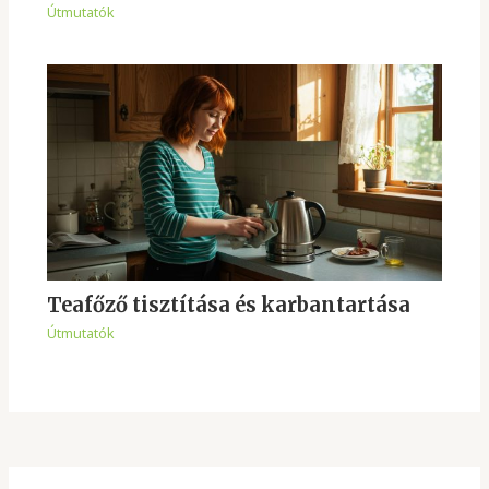
Útmutatók
Teafőző tisztítása és karbantartása
Útmutatók