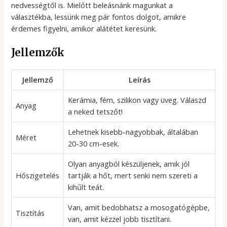
nedvességtől is. Mielőtt beleásnánk magunkat a
választékba, lessünk meg pár fontos dolgot, amikre
érdemes figyelni, amikor alátétet keresünk.
Jellemzők
Jellemző
Leírás
Kerámia, fém, szilikon vagy üveg. Válaszd
Anyag
a neked tetszőt!
Lehetnek kisebb-nagyobbak, általában
Méret
20-30 cm-esek.
Olyan anyagból készüljenek, amik jól
Hőszigetelés
tartják a hőt, mert senki nem szereti a
kihűlt teát.
Van, amit bedobhatsz a mosogatógépbe,
Tisztítás
van, amit kézzel jobb tisztítani.