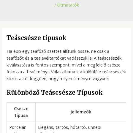
/
Útmutatók
Teáscsésze típusok
Ha épp egy teafőző szettet állítunk össze, ne csak a
teafőzőt és a tealevéltartókat vadásszuk le. A teáscsészék
kiválasztása is fontos szempont, mivel a megfelelő csésze
fokozza a teaélményt. Választhatunk a különféle teáscsészék
közül, attól függően, hogy milyen élményre vágyunk.
Különböző Teáscsésze Típusok
Csésze
Jellemzők
típusa
Porcelán
Elegáns, tartós, hőtartó, ünnepi