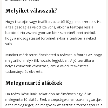
Melyiket válasszuk?
Hogy teatojás vagy teafilter, az attól függ, mit szeretsz. Ha
a tea gazdag és valódi íze vonz, akkor a teatojás lesz a
barátod. Ha viszont gyorsan kész szeretnél lenni anélkül,
hogy a mosogatással törödnél, akkor a teafilter a neked
való.
Mindkét módszerrel élvezheted a teázást, a fontos az, hogy
megtaláld, melyik illik hozzád legjobban. A jó tea titka a
helyes eszközök választása, ami a valódi teakészítés
tudománya és élvezete.
Melegentartó alátétek
Ha teázni készülünk, sokat dob az élményen egy jó kis
melegentartó alátét. Ezek a szépségek nemcsak megtartják
a tea melegségét, de megóvják az asztalt a forróságtól és a