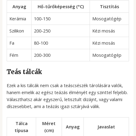
Anyag
Hő-tűrőképesség (°C)
Tisztítás
Kerámia
100-150
Mosogatógép
Szilikon
200-250
Kézi mosás
Fa
80-100
Kézi mosás
Fém
200-300
Mosogatógép
Teás tálcák
Ezek a kis tálcák nem csak a teáscsészék tárolására valók,
hanem emelik az egész teázás élményét egy szinttel feljebb.
Választhatsz akár egyszerű, letisztult dizájnt, vagy valami
díszesebbet, ami a teázás igazi sztárjává válik.
Tálca
Méret
Anyag
Javaslat
típusa
(cm)