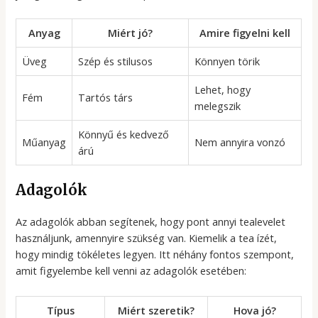
Anyag
Miért jó?
Amire figyelni kell
Üveg
Szép és stilusos
Könnyen törik
Lehet, hogy
Fém
Tartós társ
melegszik
Könnyű és kedvező
Műanyag
Nem annyira vonzó
árú
Adagolók
Az adagolók abban segítenek, hogy pont annyi tealevelet
használjunk, amennyire szükség van. Kiemelik a tea ízét,
hogy mindig tökéletes legyen. Itt néhány fontos szempont,
amit figyelembe kell venni az adagolók esetében:
Típus
Miért szeretik?
Hova jó?