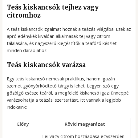
Teás kiskancsók tejhez vagy
citromhoz
A teás kiskancsók izgalmat hoznak a teázás világába. Ezek az
apró edénykék kiválóan alkalmasak tej vagy citrom
tálalására, és nagyszerű kiegészítők a teafőző készlet
minden darabjához.
Teás kiskancsók varázsa
Egy teás kiskancsó nemcsak praktikus, hanem igazán
szemet gyönyörködtető tárgy is lehet. Legyen szó egy
gőzölgő csésze teáról, a megfelelő kiskancsó igazi ünneppé
varázsolhatja a teázási szertartást. Itt vannak a legjobb
indokaink:
Előny
Rövid magyarázat
Tej vagy citrom hozzáadása egyszerűen