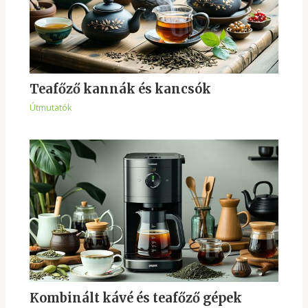
Teafőző kannák és kancsók
Útmutatók
Kombinált kávé és teafőző gépek