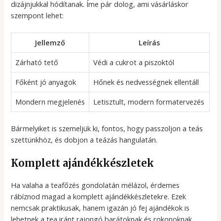
dizájnjukkal hódítanak. Íme pár dolog, ami vásárláskor
szempont lehet:
Jellemző
Leírás
Zárható tető
Védi a cukrot a piszoktól
Főként jó anyagok
Hőnek és nedvességnek ellentáll
Mondern megjelenés
Letisztult, modern formatervezés
Bármelyiket is szemeljük ki, fontos, hogy passzoljon a teás
szettünkhöz, és dobjon a teázás hangulatán.
Komplett ajándékkészletek
Ha valaha a teafőzés gondolatán mélázol, érdemes
rábíznod magad a komplett ajándékkészletekre. Ezek
nemcsak praktikusak, hanem igazán jó fej ajándékok is
lehetnek a tea iránt rajongó barátoknak és rokonoknak.