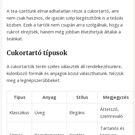
A tea-szettünk elmaradhatatlan része a cukortartó, ami
nem csak hasznos, de igazán szép kiegészítőnk is a teázás
közben. Ezek a tartók nem csupán arra szolgálnak, hogy a
cukrot elrejtsék, hanem még jobban élvezhetjük általuk a
teánkat.
Cukortartó típusok
A cukortartók terén széles választék áll rendelkezésünkre,
különböző formák és anyagok közül választhatunk. Nézzük
meg a legnépszerűbbeket:
Típus
Anyag
Stílus
Megjegyzés
Áttetsző,
Klasszikus
Üveg
Elegáns
szemrevaló
Tartanós és
Fémes
Rozsdamentes
Kortárs
könnyen