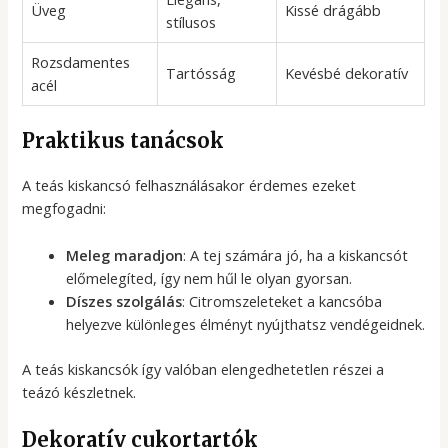
Üveg
Kissé drágább
stílusos
Rozsdamentes
Tartósság
Kevésbé dekoratív
acél
Praktikus tanácsok
A teás kiskancsó felhasználásakor érdemes ezeket
megfogadni:
Meleg maradjon
: A tej számára jó, ha a kiskancsót
előmelegíted, így nem hűl le olyan gyorsan.
Díszes szolgálás
: Citromszeleteket a kancsóba
helyezve különleges élményt nyújthatsz vendégeidnek.
A teás kiskancsók így valóban elengedhetetlen részei a
teázó készletnek.
Dekoratív cukortartók